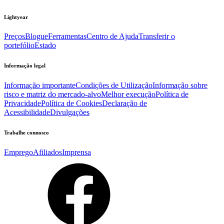
Lightyear
Preços
Blogue
Ferramentas
Centro de Ajuda
Transferir o
portefólio
Estado
Informação legal
Informação importante
Condições de Utilização
Informação sobre
risco e matriz do mercado-alvo
Melhor execução
Política de
Privacidade
Política de Cookies
Declaração de
Acessibilidade
Divulgações
Trabalhe connosco
Emprego
Afiliados
Imprensa