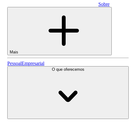
Sobre
Empresarial
Mais
Ações
Pessoal
Empresarial
O que oferecemos
Lightyear AI
Fundos
Tipos de conta