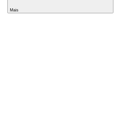
Mais
Lightyear AI
Ferramentas