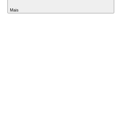
Mais
Lightyear AI
Ferramentas