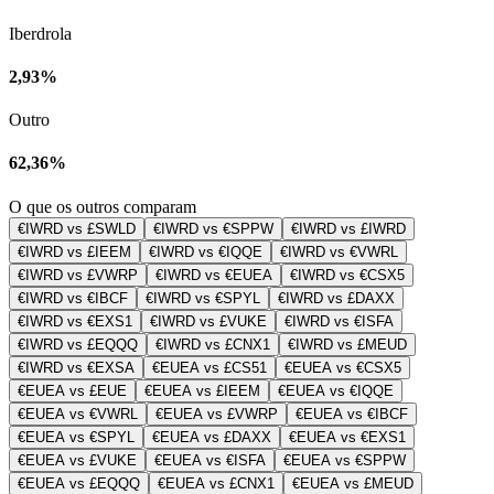
Iberdrola
2,93%
Outro
62,36%
O que os outros comparam
€IWRD vs £SWLD
€IWRD vs €SPPW
€IWRD vs £IWRD
€IWRD vs £IEEM
€IWRD vs €IQQE
€IWRD vs €VWRL
€IWRD vs £VWRP
€IWRD vs €EUEA
€IWRD vs €CSX5
€IWRD vs €IBCF
€IWRD vs €SPYL
€IWRD vs £DAXX
€IWRD vs €EXS1
€IWRD vs £VUKE
€IWRD vs €ISFA
€IWRD vs £EQQQ
€IWRD vs £CNX1
€IWRD vs £MEUD
€IWRD vs €EXSA
€EUEA vs £CS51
€EUEA vs €CSX5
€EUEA vs £EUE
€EUEA vs £IEEM
€EUEA vs €IQQE
€EUEA vs €VWRL
€EUEA vs £VWRP
€EUEA vs €IBCF
€EUEA vs €SPYL
€EUEA vs £DAXX
€EUEA vs €EXS1
€EUEA vs £VUKE
€EUEA vs €ISFA
€EUEA vs €SPPW
€EUEA vs £EQQQ
€EUEA vs £CNX1
€EUEA vs £MEUD