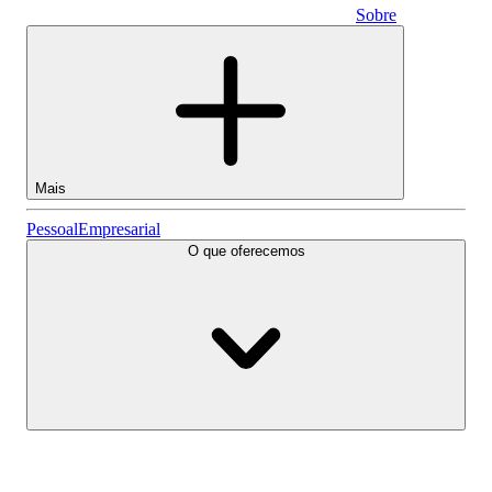
Sobre
Empresarial
Mais
Ações
Pessoal
Empresarial
O que oferecemos
Lightyear AI
Fundos
Tipos de conta