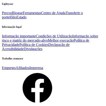
Lightyear
Preços
Blogue
Ferramentas
Centro de Ajuda
Transferir o
portefólio
Estado
Informação legal
Informação importante
Condições de Utilização
Informação sobre
risco e matriz do mercado-alvo
Melhor execução
Política de
Privacidade
Política de Cookies
Declaração de
Acessibilidade
Divulgações
Trabalhe connosco
Emprego
Afiliados
Imprensa