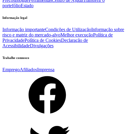
Preços
Blogue
Ferramentas
Centro de Ajuda
Transferir o
portefólio
Estado
Informação legal
Informação importante
Condições de Utilização
Informação sobre
risco e matriz do mercado-alvo
Melhor execução
Política de
Privacidade
Política de Cookies
Declaração de
Acessibilidade
Divulgações
Trabalhe connosco
Emprego
Afiliados
Imprensa