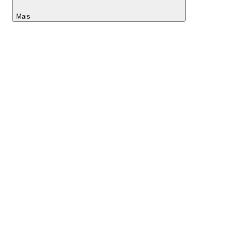
Mais
Lightyear AI
Ferramentas