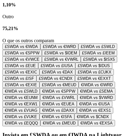
1,10%
Outro
75,21%
O que os outros comparam
£SWDA vs €IWDA
£SWDA vs €IWRD
£SWDA vs £SWLD
£SWDA vs €SPPW
£SWDA vs $IDEM
£SWDA vs £IEEM
£SWDA vs €VWCE
£SWDA vs €VWRL
£SWDA vs $ISX5
£SWDA vs £EUE
£SWDA vs £IUSA
£SWDA vs $IDUS
£SWDA vs €EXIC
£SWDA vs €DAX
£SWDA vs £CUKX
£SWDA vs £ISF
£SWDA vs €CNDX
£SWDA vs €EXXT
£SWDA vs €EXIE
£SWDA vs €MEUD
€IWDA vs €IWRD
€IWDA vs £SWLD
€IWDA vs €SPPW
€IWDA vs £SEMA
€IWDA vs €EUNM
€IWDA vs £VWRL
€IWDA vs $VWRD
€IWDA vs €EXW1
€IWDA vs €EUEA
€IWDA vs €IUSA
€IWDA vs £VUAG
€IWDA vs £DAXX
€IWDA vs €EXS1
€IWDA vs £VUKE
€IWDA vs €ISFA
€IWDA vs $CNDX
€IWDA vs £EQQQ
€IWDA vs £MEUD
€IWDA vs €EXSA
Invista em £SWDA ou em €IWDA na Lightyear