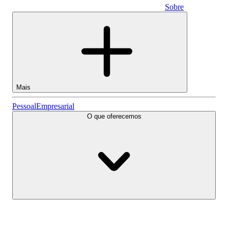
Sobre
Empresarial
Mais
Ações
Pessoal
Empresarial
O que oferecemos
Lightyear AI
Fundos
Tipos de conta